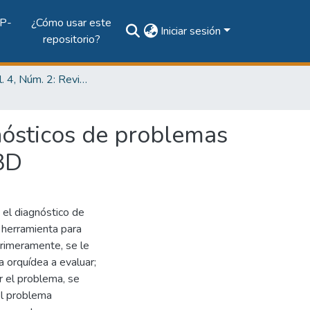
P-
¿Cómo usar este
Iniciar sesión
repositorio?
2018, Vol. 4, Núm. 2: Revista de Iniciación Científica
nósticos de problemas
 3D
 el diagnóstico de
 herramienta para
 Primeramente, se le
a orquídea a evaluar;
r el problema, se
el problema