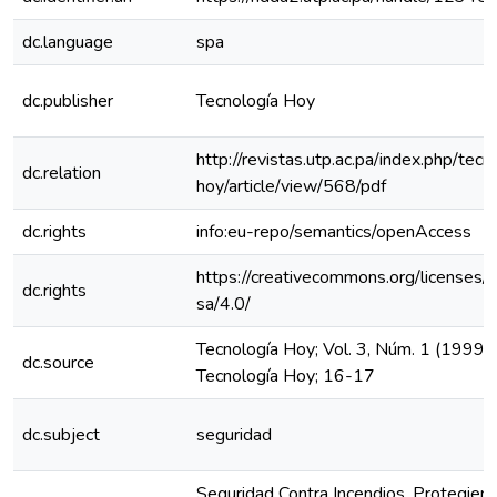
dc.language
spa
dc.publisher
Tecnología Hoy
http://revistas.utp.ac.pa/index.php/tecn
dc.relation
hoy/article/view/568/pdf
dc.rights
info:eu-repo/semantics/openAccess
https://creativecommons.org/licenses/
dc.rights
sa/4.0/
Tecnología Hoy; Vol. 3, Núm. 1 (1999):
dc.source
Tecnología Hoy; 16-17
dc.subject
seguridad
Seguridad Contra Incendios, Protegiend