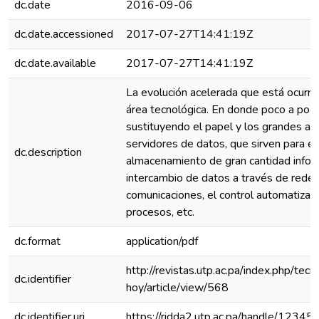
dc.date
2016-09-06
dc.date.accessioned
2017-07-27T14:41:19Z
dc.date.available
2017-07-27T14:41:19Z
La evolución acelerada que está ocurri
área tecnológica. En donde poco a poco
sustituyendo el papel y los grandes arc
servidores de datos, que sirven para el
dc.description
almacenamiento de gran cantidad inform
intercambio de datos a través de rede
comunicaciones, el control automatizad
procesos, etc.
dc.format
application/pdf
http://revistas.utp.ac.pa/index.php/tecn
dc.identifier
hoy/article/view/568
dc.identifier.uri
https://ridda2.utp.ac.pa/handle/1234