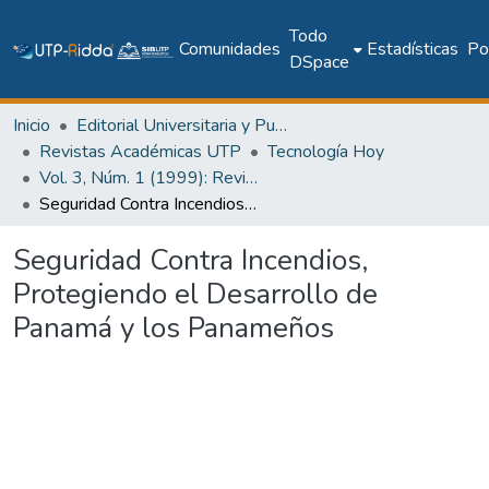
Todo
Comunidades
Estadísticas
Pol
DSpace
Inicio
Editorial Universitaria y Publicaciones Seriadas
Revistas Académicas UTP
Tecnología Hoy
Vol. 3, Núm. 1 (1999): Revista Tecnología Hoy
Seguridad Contra Incendios, Protegiendo el Desarrollo de Panamá y los Panameños
Seguridad Contra Incendios,
Protegiendo el Desarrollo de
Panamá y los Panameños