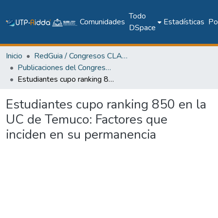
Todo
Comunidades
Estadísticas
Pol
DSpace
Inicio
RedGuia / Congresos CLABES
Publicaciones del Congreso Internacional CLABES
Estudiantes cupo ranking 850 en la UC de Temuco: Factores que inciden en su permanencia
Estudiantes cupo ranking 850 en la
UC de Temuco: Factores que
inciden en su permanencia