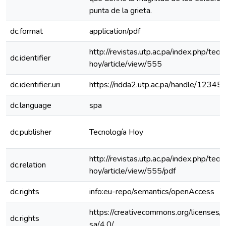
punta de la grieta.
dc.format
application/pdf
http://revistas.utp.ac.pa/index.php/tecn
dc.identifier
hoy/article/view/555
dc.identifier.uri
https://ridda2.utp.ac.pa/handle/123
dc.language
spa
dc.publisher
Tecnología Hoy
http://revistas.utp.ac.pa/index.php/tecn
dc.relation
hoy/article/view/555/pdf
dc.rights
info:eu-repo/semantics/openAccess
https://creativecommons.org/licenses/
dc.rights
sa/4.0/