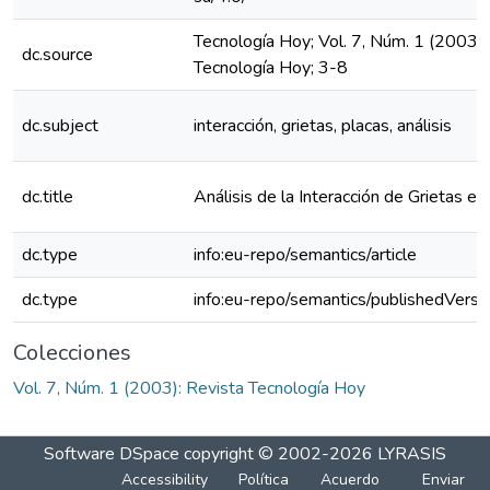
Tecnología Hoy; Vol. 7, Núm. 1 (2003):
dc.source
Tecnología Hoy; 3-8
dc.subject
interacción, grietas, placas, análisis
dc.title
Análisis de la Interacción de Grietas en
dc.type
info:eu-repo/semantics/article
dc.type
info:eu-repo/semantics/publishedVersi
Colecciones
Vol. 7, Núm. 1 (2003): Revista Tecnología Hoy
Software DSpace
copyright © 2002-2026
LYRASIS
Accessibility
Política
Acuerdo
Enviar