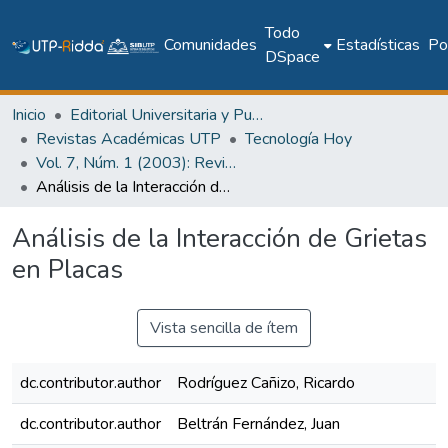
Todo
Comunidades
Estadísticas
Pol
DSpace
Inicio
Editorial Universitaria y Publicaciones Seriadas
Revistas Académicas UTP
Tecnología Hoy
Vol. 7, Núm. 1 (2003): Revista Tecnología Hoy
Análisis de la Interacción de Grietas en Placas
Análisis de la Interacción de Grietas
en Placas
Vista sencilla de ítem
dc.contributor.author
Rodríguez Cañizo, Ricardo
dc.contributor.author
Beltrán Fernández, Juan