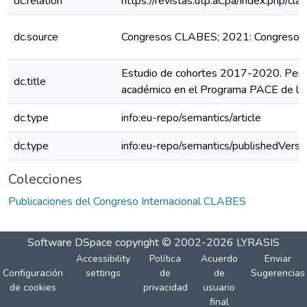
dc.relation
https://revistas.utp.ac.pa/index.php/c
dc.source
Congresos CLABES; 2021: Congreso 
Estudio de cohortes 2017-2020. Perm
dc.title
académico en el Programa PACE de la U
dc.type
info:eu-repo/semantics/article
dc.type
info:eu-repo/semantics/publishedVersi
Colecciones
Publicaciones del Congreso Internacional CLABES
Software DSpace
copyright © 2002-2026
LYRASIS
Accessibility
Política
Acuerdo
Enviar
Configuración
settings
de
de
Sugerencias
de cookies
privacidad
usuario
final