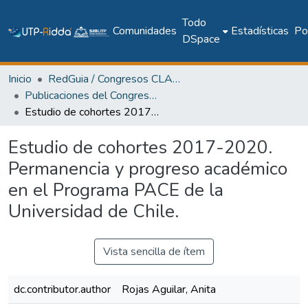
Todo
Comunidades
Estadísticas
Pol
DSpace
Inicio
RedGuia / Congresos CLABES
Publicaciones del Congreso Internacional CLABES
Estudio de cohortes 2017-2020. Permanencia y progreso académico en el Programa PACE de la Universidad de Chile.
Estudio de cohortes 2017-2020.
Permanencia y progreso académico
en el Programa PACE de la
Universidad de Chile.
Vista sencilla de ítem
dc.contributor.author
Rojas Aguilar, Anita