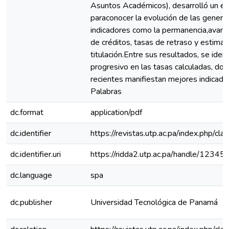
Asuntos Académicos), desarrolló un es
paraconocer la evolución de las genera
indicadores como la permanencia,avance
de créditos, tasas de retraso y estimac
titulación.Entre sus resultados, se iden
progresivo en las tasas calculadas, do
recientes manifiestan mejores indicado
Palabras
dc.format
application/pdf
dc.identifier
https://revistas.utp.ac.pa/index.php/cl
dc.identifier.uri
https://ridda2.utp.ac.pa/handle/123
dc.language
spa
dc.publisher
Universidad Tecnológica de Panamá