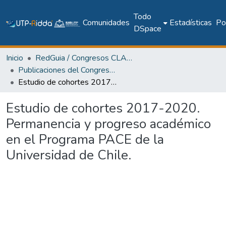
Todo
Comunidades
Estadísticas
Pol
DSpace
Inicio
RedGuia / Congresos CLABES
Publicaciones del Congreso Internacional CLABES
Estudio de cohortes 2017-2020. Permanencia y progreso académico en el Programa PACE de la Universidad de Chile.
Estudio de cohortes 2017-2020.
Permanencia y progreso académico
en el Programa PACE de la
Universidad de Chile.