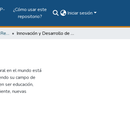
P-
¿Cómo usar este
Iniciar sesión
repositorio?
Vol. 18, Núm. 1 (2010): Revista EL TECNOLÓGICO
Innovación y Desarrollo de la Cultura en la UTP
ural en el mundo está
iendo su campo de
en ser educación,
iente, nuevas