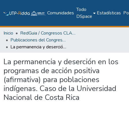
Todo
Comunidades
Estadísticas
Pol
DSpace
Inicio
RedGuia / Congresos CLABES
Publicaciones del Congreso Internacional CLABES
La permanencia y deserción en los programas de acción positiva (afirmativa) para poblaciones indígenas. Caso de la Universidad Nacional de Costa Rica
La permanencia y deserción en los
programas de acción positiva
(afirmativa) para poblaciones
indígenas. Caso de la Universidad
Nacional de Costa Rica