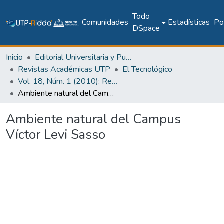
Todo
Comunidades
Estadísticas
Pol
DSpace
Inicio
Editorial Universitaria y Publicaciones Seriadas
Revistas Académicas UTP
El Tecnológico
Vol. 18, Núm. 1 (2010): Revista EL TECNOLÓGICO
Ambiente natural del Campus Víctor Levi Sasso
Ambiente natural del Campus
Víctor Levi Sasso