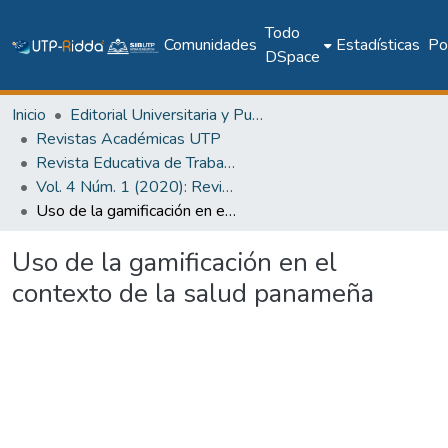
Todo
Comunidades
Estadísticas
Pol
DSpace
Inicio
Editorial Universitaria y Publicaciones Seriadas
Revistas Académicas UTP
Revista Educativa de Trabajos Orientados al Siglo XXI (RETOS XXI)
Vol. 4 Núm. 1 (2020): Revista RETOS XXI - Discapacidad y Educación
Uso de la gamificación en el contexto de la salud panameña
Uso de la gamificación en el
contexto de la salud panameña