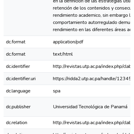
en la definición de las estrategias utili
retención de los contenidos y consecu
rendimiento academico, sin embargo lo
comportamiento autorregulado demues
rendimiento en las diferentes áreas ac
dc.format
application/pdf
dc.format
text/html
dc.identifier
http://revistas.utp.ac.pa/index.php/clab
dc.identifier.uri
https://ridda2.utp.ac.pa/handle/123
dc.language
spa
dc.publisher
Universidad Tecnológica de Panamá
dc.relation
http://revistas.utp.ac.pa/index.php/cla