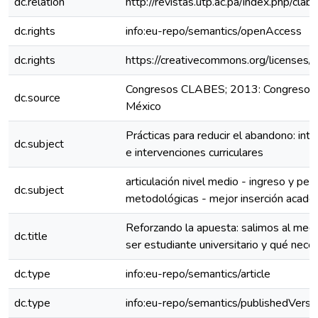
dc.relation
http://revistas.utp.ac.pa/index.php/cla
dc.rights
info:eu-repo/semantics/openAccess
dc.rights
https://creativecommons.org/licenses/
Congresos CLABES; 2013: Congreso C
dc.source
México
Prácticas para reducir el abandono: inte
dc.subject
e intervenciones curriculares
articulación nivel medio - ingreso y pe
dc.subject
metodológicas - mejor inserción acadé
Reforzando la apuesta: salimos al me
dc.title
ser estudiante universitario y qué nece
dc.type
info:eu-repo/semantics/article
dc.type
info:eu-repo/semantics/publishedVersi