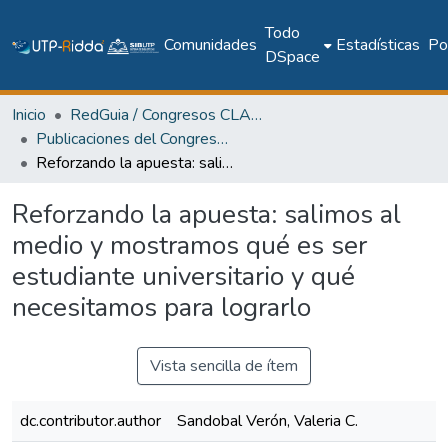
Todo
Comunidades
Estadísticas
Pol
DSpace
Inicio
RedGuia / Congresos CLABES
Publicaciones del Congreso Internacional CLABES
Reforzando la apuesta: salimos al medio y mostramos qué es ser estudiante universitario y qué necesitamos para lograrlo
Reforzando la apuesta: salimos al
medio y mostramos qué es ser
estudiante universitario y qué
necesitamos para lograrlo
Vista sencilla de ítem
dc.contributor.author
Sandobal Verón, Valeria C.