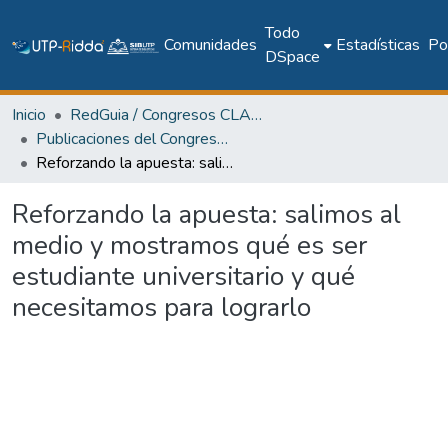
Todo
Comunidades
Estadísticas
Pol
DSpace
Inicio
RedGuia / Congresos CLABES
Publicaciones del Congreso Internacional CLABES
Reforzando la apuesta: salimos al medio y mostramos qué es ser estudiante universitario y qué necesitamos para lograrlo
Reforzando la apuesta: salimos al
medio y mostramos qué es ser
estudiante universitario y qué
necesitamos para lograrlo