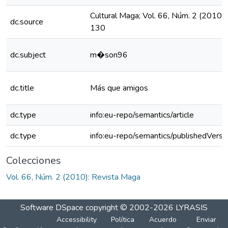
Cultural Maga; Vol. 66, Núm. 2 (2010)
dc.source
130
dc.subject
m�son96
dc.title
Más que amigos
dc.type
info:eu-repo/semantics/article
dc.type
info:eu-repo/semantics/publishedVersi
Colecciones
Vol. 66, Núm. 2 (2010): Revista Maga
Software DSpace
copyright © 2002-2026
LYRASIS
Accessibility
Política
Acuerdo
Enviar