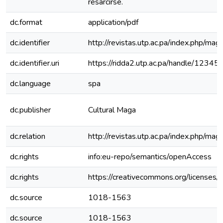
resarcirse.
dc.format
application/pdf
dc.identifier
http://revistas.utp.ac.pa/index.php/mag
dc.identifier.uri
https://ridda2.utp.ac.pa/handle/123
dc.language
spa
dc.publisher
Cultural Maga
dc.relation
http://revistas.utp.ac.pa/index.php/mag
dc.rights
info:eu-repo/semantics/openAccess
dc.rights
https://creativecommons.org/licenses/
dc.source
1018-1563
dc.source
1018-1563