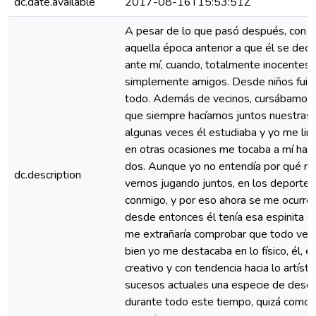
dc.date.available
2017-08-16T15:53:51Z
A pesar de lo que pasó después, con f
aquella época anterior a que él se deci
ante mí, cuando, totalmente inocentes
simplemente amigos. Desde niños fuim
todo. Además de vecinos, cursábamos 
que siempre hacíamos juntos nuestras t
algunas veces él estudiaba y yo me limi
en otras ocasiones me tocaba a mí hacer
dos. Aunque yo no entendía por qué ra
dc.description
vernos jugando juntos, en los deportes
conmigo, y por eso ahora se me ocurre
desde entonces él tenía esa espinita de
me extrañaría comprobar que todo venga
bien yo me destacaba en lo físico, él, 
creativo y con tendencia hacia lo artíst
sucesos actuales una especie de desqu
durante todo este tiempo, quizá como