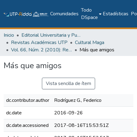
Todo
Comunidades
Estadísticas
Pol
DSpace
Inicio
Editorial Universitaria y Publicaciones Seriadas
Revistas Académicas UTP
Cultural Maga
Vol. 66, Núm. 2 (2010): Revista Maga
Más que amigos
Más que amigos
Vista sencilla de ítem
dc.contributor.author
Rodríguez G., Federico
dc.date
2016-09-26
dc.date.accessioned
2017-08-16T15:53:51Z