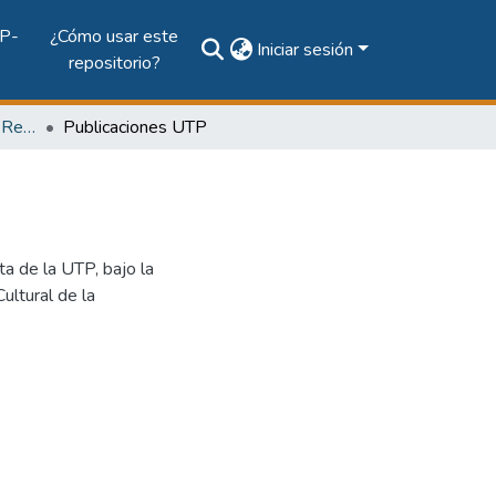
P-
¿Cómo usar este
Iniciar sesión
repositorio?
Vol. 17, Núm. 1 (2009): Revista EL TECNOLÓGICO
Publicaciones UTP
a de la UTP, bajo la
ultural de la