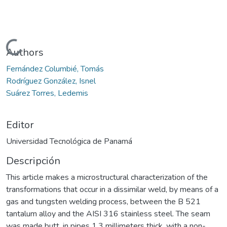
Cargando...
Authors
Fernández Columbié, Tomás
Rodríguez González, Isnel
Suárez Torres, Ledemis
Editor
Universidad Tecnológica de Panamá
Descripción
This article makes a microstructural characterization of the
transformations that occur in a dissimilar weld, by means of a
gas and tungsten welding process, between the B 521
tantalum alloy and the AISI 316 stainless steel. The seam
was made butt, in pipes 1.3 millimeters thick, with a non-