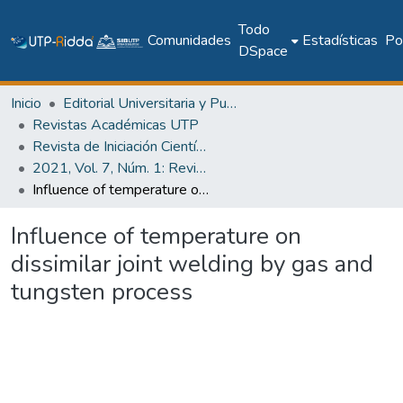
Todo
Comunidades
Estadísticas
Pol
DSpace
Inicio
Editorial Universitaria y Publicaciones Seriadas
Revistas Académicas UTP
Revista de Iniciación Científica
2021, Vol. 7, Núm. 1: Revista de Iniciación Científica
Influence of temperature on dissimilar joint welding by gas and tungsten process
Influence of temperature on
dissimilar joint welding by gas and
tungsten process