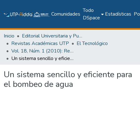
Todo
Comunidades
Estadísticas
Pol
DSpace
Inicio
Editorial Universitaria y Publicaciones Seriadas
Revistas Académicas UTP
El Tecnológico
Vol. 18, Núm. 1 (2010): Revista EL TECNOLÓGICO
Un sistema sencillo y eficiente para el bombeo de agua
Un sistema sencillo y eficiente para
el bombeo de agua