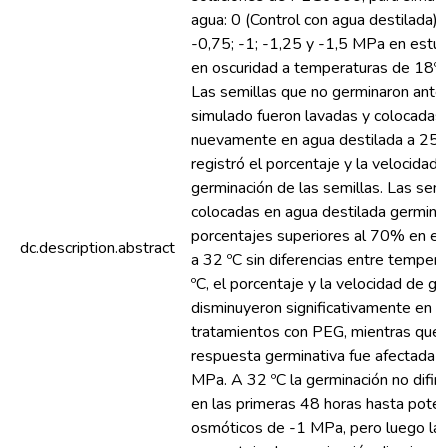
agua: 0 (Control con agua destilada); 
-0,75; -1; -1,25 y -1,5 MPa en estufa
en oscuridad a temperaturas de 18º, 
Las semillas que no germinaron ante 
simulado fueron lavadas y colocadas 
nuevamente en agua destilada a 25 º
registró el porcentaje y la velocidad 
germinación de las semillas. Las semi
colocadas en agua destilada germina
porcentajes superiores al 70% en el
dc.description.abstract
a 32 ºC sin diferencias entre temper
ºC, el porcentaje y la velocidad de g
disminuyeron significativamente en t
tratamientos con PEG, mientras que a
respuesta germinativa fue afectada a 
MPa. A 32 ºC la germinación no difirió
en las primeras 48 horas hasta poten
osmóticos de -1 MPa, pero luego la 