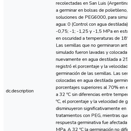
recolectadas en San Luis (Argentina)
a germinar en bolsas de polietileno, 
soluciones de PEG6000, para simular
agua: 0 (Control con agua destilada); 
-0,75; -1; -1,25 y -1,5 MPa en estufa
en oscuridad a temperaturas de 18º, 
Las semillas que no germinaron ante 
simulado fueron lavadas y colocadas 
nuevamente en agua destilada a 25 º
registró el porcentaje y la velocidad 
germinación de las semillas. Las semi
colocadas en agua destilada germina
porcentajes superiores al 70% en el
dc.description
a 32 ºC sin diferencias entre temper
ºC, el porcentaje y la velocidad de g
disminuyeron significativamente en t
tratamientos con PEG, mientras que a
respuesta germinativa fue afectada a 
MPa. A 32 ºC la germinación no difirió