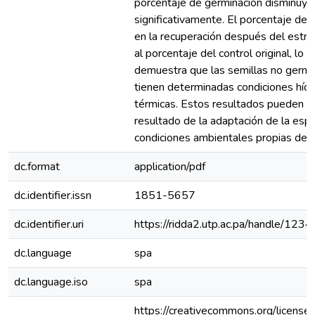
porcentaje de germinación disminuye
significativamente. El porcentaje de 
en la recuperación después del estrés
al porcentaje del control original, lo 
demuestra que las semillas no germin
tienen determinadas condiciones hídr
térmicas. Estos resultados pueden se
resultado de la adaptación de la espe
condiciones ambientales propias de la
dc.format
application/pdf
dc.identifier.issn
1851-5657
dc.identifier.uri
https://ridda2.utp.ac.pa/handle/1
dc.language
spa
dc.language.iso
spa
https://creativecommons.org/license