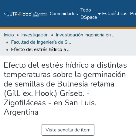
Todo
Comunidades
Estadísticas
Pol
DSpace
Inicio
Investigación
Investigación Ingeniería en computación e informática
Facultad de Ingeniería de Sistemas Computacionales
Efecto del estrés hídrico a distintas temperaturas sobre la germinación de semillas de Bulnesia retama (Gill. ex. Hook.) Griseb. -Zigofiláceas - en San Luis, Argentina
Efecto del estrés hídrico a distintas
temperaturas sobre la germinación
de semillas de Bulnesia retama
(Gill. ex. Hook.) Griseb. -
Zigofiláceas - en San Luis,
Argentina
Vista sencilla de ítem