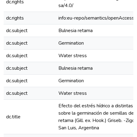
dc.rights
sa/4.0/
dc.rights
info:eu-repo/semantics/openAccess
dc.subject
Bulnesia retama
dc.subject
Germination
dc.subject
Water stress
dc.subject
Bulnesia retama
dc.subject
Germination
dc.subject
Water stress
Efecto del estrés hídrico a distintas
sobre la germinación de semillas de 
dc.title
retama (Gill. ex. Hook.) Griseb. -Zigof
San Luis, Argentina