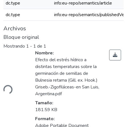
dc.type
info:eu-repo/semantics/article
dc.type
info:eu-repo/semantics/publishedVer
Archivos
Bloque original
Mostrando
1 - 1 de 1
Nombre:
Efecto del estrés hídrico a
distintas temperaturas sobre la
germinación de semillas de
argando...
Bulnesia retama (Gill. ex. Hook.)
Griseb.-Zigofiláceas-en San Luis,
Argentina.pdf
Tamaño:
181.59 KB
Formato:
Adobe Portable Document