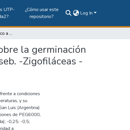
es UTP-
¿Cómo usar este
Log In
da2?
repositorio?
Efecto del estrés hídrico a distintas temperaturas sobre la germinación de semillas de Bulnesia retama (Gill. ex. Hook.) Griseb. -Zigofiláceas - en San Luis, Argentina
sobre la germinación
seb. -Zigofiláceas -
frente a condiciones
eraturas, y su
San Luis (Argentina)
luciones de PEG6000,
a); -0,25; -0,5;
ridad a