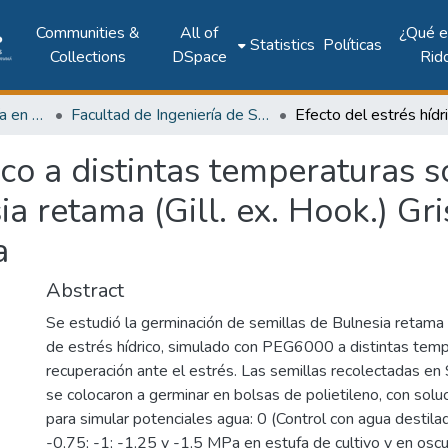
Communities &
All of
¿Qué 
Statistics
Políticas
Collections
DSpace
Rid
Investigación Ingeniería en computación e informática
Facultad de Ingeniería de Sistemas Computacionales
rico a distintas temperaturas 
a retama (Gill. ex. Hook.) Gri
a
Abstract
Se estudió la germinación de semillas de Bulnesia retama 
de estrés hídrico, simulado con PEG6000 a distintas temp
recuperación ante el estrés. Las semillas recolectadas en 
se colocaron a germinar en bolsas de polietileno, con so
para simular potenciales agua: 0 (Control con agua destilad
-0,75; -1; -1,25 y -1,5 MPa en estufa de cultivo y en oscu