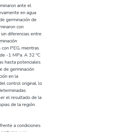
rminaron ante el
uevamente en agua
d de germinación de
rminaron con
sin diferencias entre
rminación
s con PEG, mientras
r de -1 MPa. A 32 ºC
ras hasta potenciales
je de germinación
ión en la
l control original, lo
 determinadas
er el resultado de la
pias de la región.
frente a condiciones