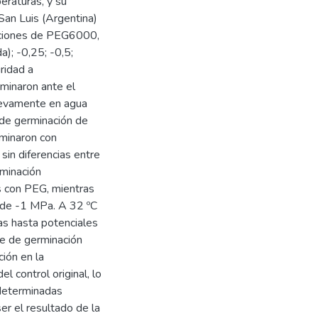
eraturas, y su
San Luis (Argentina)
luciones de PEG6000,
a); -0,25; -0,5;
ridad a
rminaron ante el
uevamente en agua
d de germinación de
rminaron con
sin diferencias entre
rminación
s con PEG, mientras
r de -1 MPa. A 32 ºC
ras hasta potenciales
je de germinación
ión en la
l control original, lo
 determinadas
er el resultado de la