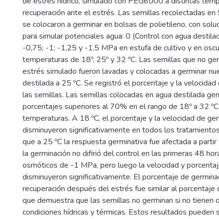
de estrés hídrico, simulado con PEG6000 a distintas temp
recuperación ante el estrés. Las semillas recolectadas en 
se colocaron a germinar en bolsas de polietileno, con so
para simular potenciales agua: 0 (Control con agua destilad
-0,75; -1; -1,25 y -1,5 MPa en estufa de cultivo y en oscu
temperaturas de 18º, 25º y 32 ºC. Las semillas que no ge
estrés simulado fueron lavadas y colocadas a germinar n
destilada a 25 ºC. Se registró el porcentaje y la velocida
las semillas. Las semillas colocadas en agua destilada ge
porcentajes superiores al 70% en el rango de 18º a 32 ºC 
temperaturas. A 18 ºC, el porcentaje y la velocidad de ge
disminuyeron significativamente en todos los tratamiento
que a 25 ºC la respuesta germinativa fue afectada a parti
la germinación no difirió del control en las primeras 48 ho
osmóticos de -1 MPa, pero luego la velocidad y porcenta
disminuyeron significativamente. El porcentaje de germinac
recuperación después del estrés fue similar al porcentaje de
que demuestra que las semillas no germinan si no tienen
condiciones hídricas y térmicas. Estos resultados pueden s