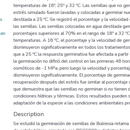
temperaturas de 18º, 25º y 32 ºC. Las semillas que no ge
estrés simulado fueron lavadas y colocadas a germinar n
as
destilada a 25 ºC. Se registró el porcentaje y la velocida
las semillas. Las semillas colocadas en agua destilada ge
San
porcentajes superiores al 70% en el rango de 18º a 32 ºC 
temperaturas. A 18 ºC, el porcentaje y la velocidad de ge
disminuyeron significativamente en todos los tratamiento
que a 25 ºC la respuesta germinativa fue afectada a parti
la germinación no difirió del control en las primeras 48 ho
osmóticos de -1 MPa, pero luego la velocidad y porcenta
disminuyeron significativamente. El porcentaje de germinac
recuperación después del estrés fue similar al porcentaje de
que demuestra que las semillas no germinan si no tienen
condiciones hídricas y térmicas. Estos resultados pueden s
adaptación de la especie a las condiciones ambientales pro
Description
Se estudió la germinación de semillas de Bulnesia retama 