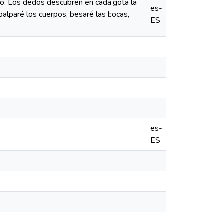
elo. Los dedos descubren en cada gota la
es-
palparé los cuerpos, besaré las bocas,
ES
es-
ES