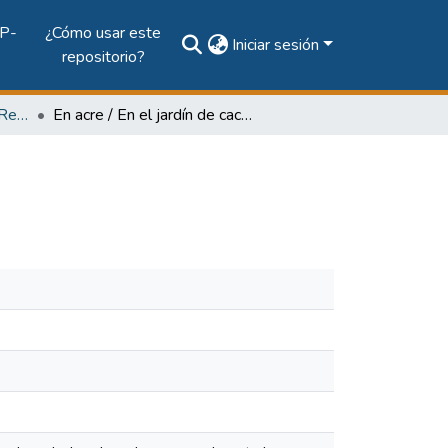
P-
¿Cómo usar este
Iniciar sesión
repositorio?
Vol. 62, Núm. 1 (2008): Revista Maga
En acre / En el jardín de cactus