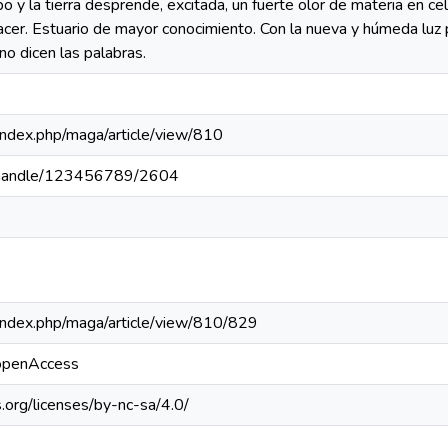
o y la tierra desprende, excitada, un fuerte olor de materia en c
cer. Estuario de mayor conocimiento. Con la nueva y húmeda luz 
o dicen las palabras.
a/index.php/maga/article/view/810
pa/handle/123456789/2604
a/index.php/maga/article/view/810/829
/openAccess
.org/licenses/by-nc-sa/4.0/