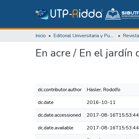
Inicio
Editorial Universitaria y Publicaciones Seriadas
Revist
En acre / En el jardín
dc.contributor.author
Häsler, Rodolfo
dc.date
2016-10-11
dc.date.accessioned
2017-08-16T15:53:4
dc.date.available
2017-08-16T15:53:4