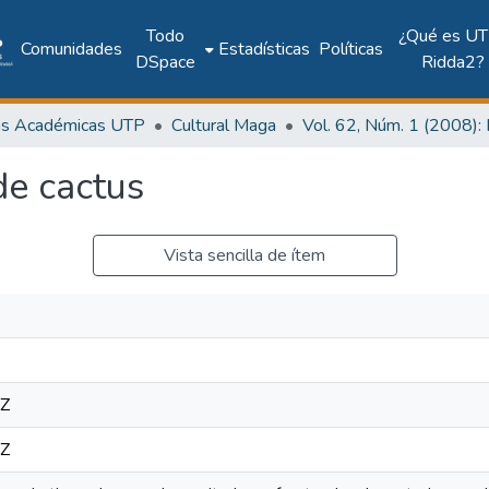
Todo
¿Qué es UT
Comunidades
Estadísticas
Políticas
DSpace
Ridda2?
as Académicas UTP
Cultural Maga
 de cactus
Vista sencilla de ítem
4Z
4Z