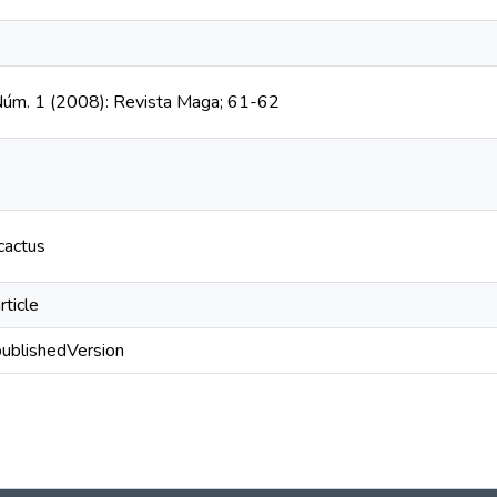
 Núm. 1 (2008): Revista Maga; 61-62
 cactus
rticle
publishedVersion