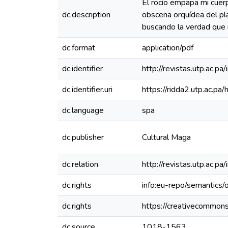
El rocío empapa mi cuerp
dc.description
obscena orquídea del pla
buscando la verdad que n
dc.format
application/pdf
dc.identifier
http://revistas.utp.ac.p
dc.identifier.uri
https://ridda2.utp.ac.
dc.language
spa
dc.publisher
Cultural Maga
dc.relation
http://revistas.utp.ac.p
dc.rights
info:eu-repo/semantics
dc.rights
https://creativecommons
dc.source
1018-1563