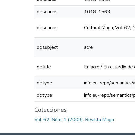
dc.source
1018-1563
dc.source
Cultural Maga; Vol. 62,
dc.subject
acre
dc.title
En acre / En el jardín de
dc.type
info:eu-repo/semantics/a
dc.type
info:eu-repo/semantics/
Colecciones
Vol. 62, Núm. 1 (2008): Revista Maga