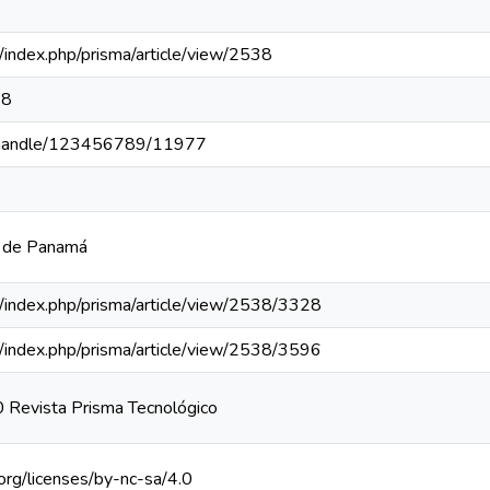
pa/index.php/prisma/article/view/2538
38
pa/handle/123456789/11977
a de Panamá
pa/index.php/prisma/article/view/2538/3328
pa/index.php/prisma/article/view/2538/3596
 Revista Prisma Tecnológico
org/licenses/by-nc-sa/4.0