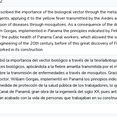
2Z
scribed the importance of the biological vector through the meta
gents, applying it to the yellow fever transmitted by the Aedes a
sion of diseases through mosquitoes. As a consequence of the dis
 Gorgas, implemented in Panama the principles indicated by Finla
f the public health of Panama Canal workers, which allowed the s
gineering of the 20th century, before of this great discovery of F
rked in its construction.
ibió la importancia del vector biológico a través de la teoría&nb
s biológicos, aplicándola a la fiebre amarilla transmitida por e
obre la transmisión de enfermedades a través de mosquitos. Grac
doctor, William Gorgas, implementó en Panamá los principios indic
edida de protección de la salud pública de los trabajadores, lo qu
Canal de Panamá, gran obra de la ingeniería del siglo XX, pues a
bían acabado con la vida de personas que trabajaban en su construc