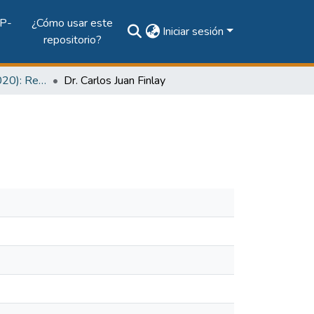
P-
¿Cómo usar este
Iniciar sesión
repositorio?
Vol. 11, Núm. 1 (2020): Revista Prisma Tecnológico
Dr. Carlos Juan Finlay