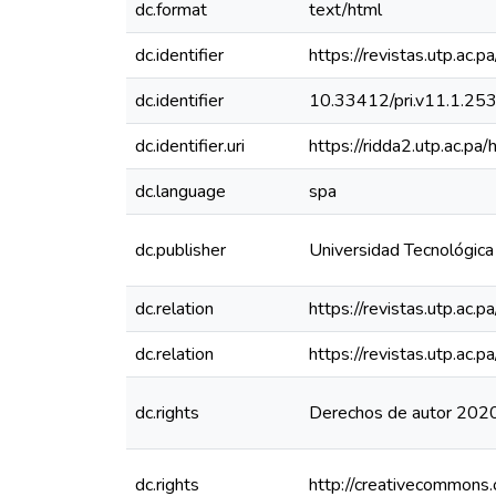
dc.format
text/html
dc.identifier
https://revistas.utp.ac.
dc.identifier
10.33412/pri.v11.1.25
dc.identifier.uri
https://ridda2.utp.ac.
dc.language
spa
dc.publisher
Universidad Tecnológic
dc.relation
https://revistas.utp.ac.
dc.relation
https://revistas.utp.ac.
dc.rights
Derechos de autor 2020
dc.rights
http://creativecommons.