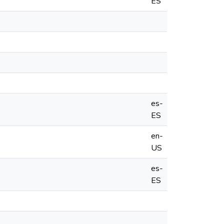
ES
es-
ES
en-
US
es-
ES