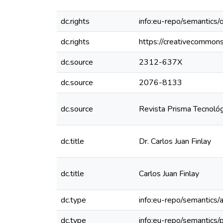
dc.rights
info:eu-repo/semantics
dc.rights
https://creativecommons
dc.source
2312-637X
dc.source
2076-8133
dc.source
Revista Prisma Tecnológ
dc.title
Dr. Carlos Juan Finlay
dc.title
Carlos Juan Finlay
dc.type
info:eu-repo/semantics/a
dc.type
info:eu-repo/semantics/