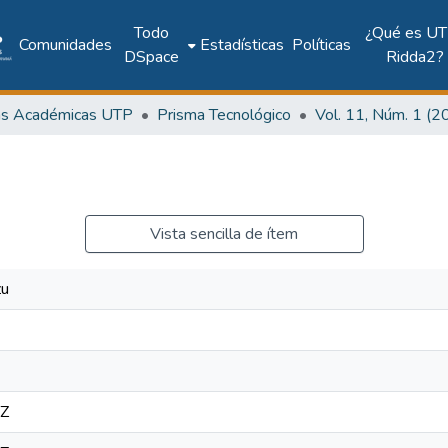
Todo
¿Qué es UT
Comunidades
Estadísticas
Políticas
DSpace
Ridda2?
as Académicas UTP
Prisma Tecnológico
Vista sencilla de ítem
zu
2Z