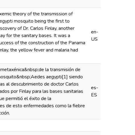
xemic theory of the transmission of
egypti mosquito being the first to
covery of Dr. Carlos Finlay, another
en-
y for the sanitary bases. It was a
US
uccess of the construction of the Panama
inlay, the yellow fever and malaria had
sp;metaxénica&nbsp;de la transmisión de
l mosquito&nbsp;Aedes aegypti[1] siendo
ias al descubrimiento de doctor Carlos
es-
ados por Finlay para las bases sanitarias
ES
e permitió el éxito de la
ntes de esto enfermedades como la fiebre
ción.