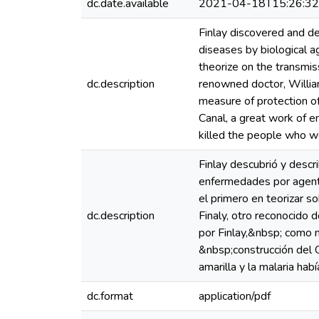
dc.date.available
2021-04-18T15:26:3
Finlay discovered and de
diseases by biological a
theorize on the transmis
dc.description
renowned doctor, William
measure of protection o
Canal, a great work of en
killed the people who wo
Finlay descubrió y descr
enfermedades por agente
el primero en teorizar s
dc.description
Finaly, otro reconocido 
por Finlay,&nbsp; como m
&nbsp;construcción del 
amarilla y la malaria ha
dc.format
application/pdf