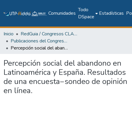
Todo
Comunidades
Estadísticas
Pol
DSpace
Inicio
RedGuia / Congresos CLABES
Publicaciones del Congreso Internacional CLABES
Percepción social del abandono en Latinoamérica y España. Resultados de una encuesta−sondeo de opinión en línea.
Percepción social del abandono en
Latinoamérica y España. Resultados
de una encuesta−sondeo de opinión
en línea.