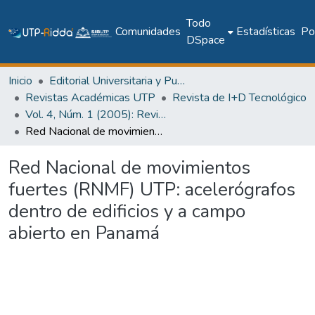
Todo
Comunidades
Estadísticas
Pol
DSpace
Inicio
Editorial Universitaria y Publicaciones Seriadas
Revistas Académicas UTP
Revista de I+D Tecnológico
Vol. 4, Núm. 1 (2005): Revista I+D Tecnológico
Red Nacional de movimientos fuertes (RNMF) UTP: acelerógrafos dentro de edificios y a campo abierto en Panamá
Red Nacional de movimientos
fuertes (RNMF) UTP: acelerógrafos
dentro de edificios y a campo
abierto en Panamá