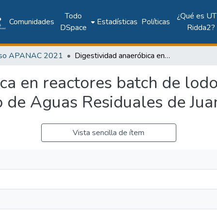
Todo
¿Qué es UT
Comunidades
Estadísticas
Políticas
DSpace
Ridda2?
eso APANAC 2021
Digestividad anaeróbica en reactores batch de lodos orgánicos de la Planta de Tratamiento de Aguas Residuales de Juan Díaz
ca en reactores batch de lodo
o de Aguas Residuales de Jua
Vista sencilla de ítem