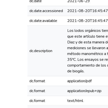
dc.date
2021-06-29
dc.date.accessioned
2021-08-20T16:45:4
dc.date.available
2021-08-20T16:45:4
Los lodos orgánicos tien
que este artículo tiene 
Diaz y de esta manera d
mediciones se llevaron 
dc.description
método manométrico a tr
35ºC. Los ensayos se re
comportamiento de los d
de biogás.
dc.format
application/pdf
dc.format
application/epub+zip
dc.format
text/html