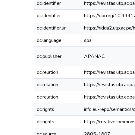
dc.identifier
https://revistas.utp.ac.
dc.identifier
https://doi.org/10.334
dc.identifier.uri
https://ridda2.utp.ac.
dc.language
spa
dc.publisher
APANAC
dc.relation
https://revistas.utp.ac
dc.relation
https://revistas.utp.ac
dc.relation
https://revistas.utp.ac
dc.rights
info:eu-repo/semantics
dc.rights
https://creativecommons
dc.source
2805-1807