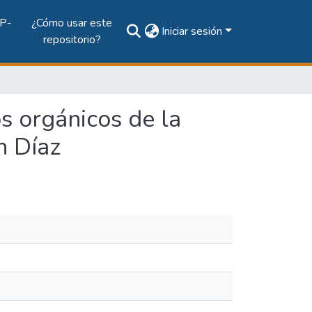
P-
¿Cómo usar este
Iniciar sesión
repositorio?
s orgánicos de la
n Díaz