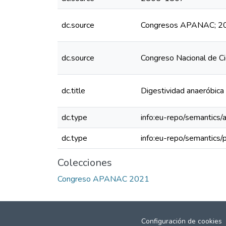
dc.source
Congresos APANAC; 202
dc.source
Congreso Nacional de C
dc.title
Digestividad anaeróbica
dc.type
info:eu-repo/semantics/a
dc.type
info:eu-repo/semantics/
Colecciones
Congreso APANAC 2021
Configuración de cookies