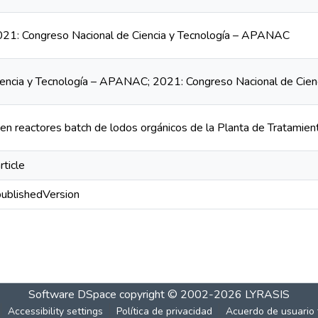
1: Congreso Nacional de Ciencia y Tecnología – APANAC
iencia y Tecnología – APANAC; 2021: Congreso Nacional de Cie
 en reactores batch de lodos orgánicos de la Planta de Tratamie
rticle
publishedVersion
Software DSpace
copyright © 2002-2026
LYRASIS
Accessibility settings
Política de privacidad
Acuerdo de usuario 