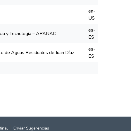
en-
US
es-
ncia y Tecnología – APANAC
ES
es-
nto de Aguas Residuales de Juan Díaz
ES
final
Enviar Sugerencias