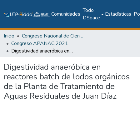
Todo
Comunidades
Estadísticas
Pol
DSpace
Inicio
Congreso Nacional de Ciencia y Tecnología – APANAC
Congreso APANAC 2021
Digestividad anaeróbica en reactores batch de lodos orgánicos de la Planta de Tratamiento de Aguas Residuales de Juan Díaz
Digestividad anaeróbica en
reactores batch de lodos orgánicos
de la Planta de Tratamiento de
Aguas Residuales de Juan Díaz