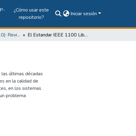
P-
¿Cómo usar este
Iniciar sesión
repositorio?
Vol. 2, Núm. 1 (2010): Revista Prisma Tecnológico
El Estandar IEEE 1100 Libro Esmeralda
n las últimas décadas
es en la calidad de
tes, en los sistemas
 un problema