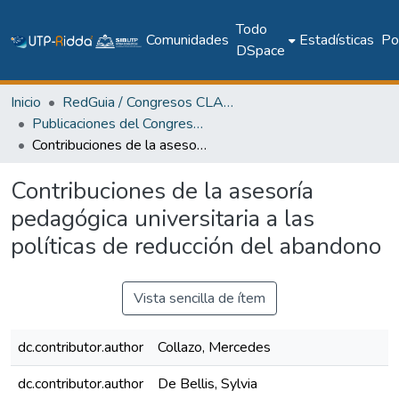
Todo
Comunidades
Estadísticas
Pol
DSpace
Inicio
RedGuia / Congresos CLABES
Publicaciones del Congreso Internacional CLABES
Contribuciones de la asesoría pedagógica universitaria a las políticas de reducción del abandono
Contribuciones de la asesoría
pedagógica universitaria a las
políticas de reducción del abandono
Vista sencilla de ítem
dc.contributor.author
Collazo, Mercedes
dc.contributor.author
De Bellis, Sylvia