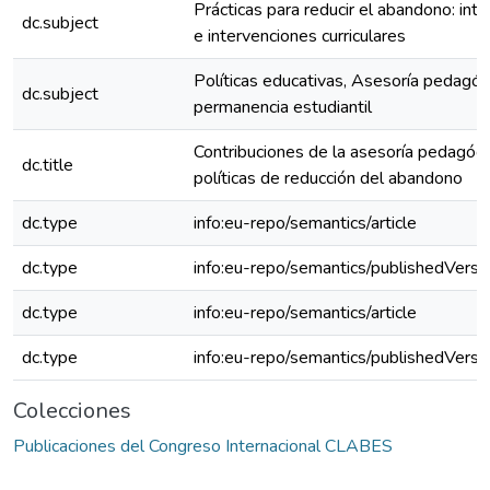
Prácticas para reducir el abandono: inte
dc.subject
e intervenciones curriculares
Políticas educativas, Asesoría pedagó
dc.subject
permanencia estudiantil
Contribuciones de la asesoría pedagógic
dc.title
políticas de reducción del abandono
dc.type
info:eu-repo/semantics/article
dc.type
info:eu-repo/semantics/publishedVersi
dc.type
info:eu-repo/semantics/article
dc.type
info:eu-repo/semantics/publishedVersi
Colecciones
Publicaciones del Congreso Internacional CLABES