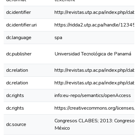
dc.identifier
http://revistas.utp.ac.pa/index.php/clab
dc.identifier.uri
https://ridda2.utp.ac.pa/handle/123
dc.language
spa
dc.publisher
Universidad Tecnológica de Panamá
dc.relation
http://revistas.utp.ac.pa/index.php/cla
dc.relation
http://revistas.utp.ac.pa/index.php/cla
dc.rights
info:eu-repo/semantics/openAccess
dc.rights
https://creativecommons.org/licenses/
Congresos CLABES; 2013: Congreso C
dc.source
México