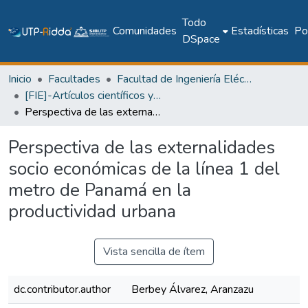
Todo
Comunidades
Estadísticas
Pol
DSpace
Inicio
Facultades
Facultad de Ingeniería Eléctrica
[FIE]-Artículos científicos y académicos
Perspectiva de las externalidades socio económicas de la línea 1 del metro de Panamá en la productividad urbana
Perspectiva de las externalidades
socio económicas de la línea 1 del
metro de Panamá en la
productividad urbana
Vista sencilla de ítem
dc.contributor.author
Berbey Álvarez, Aranzazu