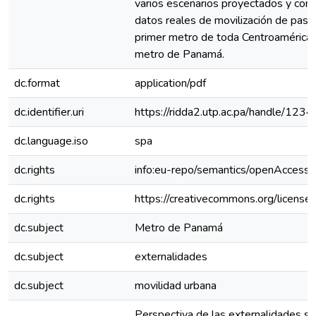
varios escenarios proyectados y com
datos reales de movilización de pasa
primer metro de toda Centroamérica, e
metro de Panamá.
dc.format
application/pdf
dc.identifier.uri
https://ridda2.utp.ac.pa/handle/1
dc.language.iso
spa
dc.rights
info:eu-repo/semantics/openAccess
dc.rights
https://creativecommons.org/license
dc.subject
Metro de Panamá
dc.subject
externalidades
dc.subject
movilidad urbana
Perspectiva de las externalidades so