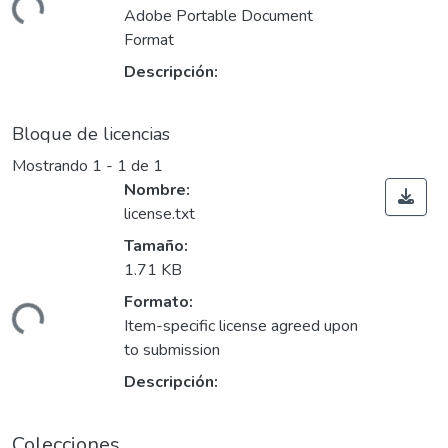
ando...
Adobe Portable Document
Format
Descripción:
Bloque de licencias
Mostrando
1 - 1 de 1
Nombre:
license.txt
Tamaño:
1.71 KB
Formato:
ando...
Item-specific license agreed upon
to submission
Descripción:
Colecciones