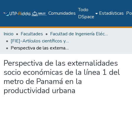
Todo
Comunidades
Estadísticas
Pol
DSpace
Inicio
Facultades
Facultad de Ingeniería Eléctrica
[FIE]-Artículos científicos y académicos
Perspectiva de las externalidades socio económicas de la línea 1 del metro de Panamá en la productividad urbana
Perspectiva de las externalidades
socio económicas de la línea 1 del
metro de Panamá en la
productividad urbana