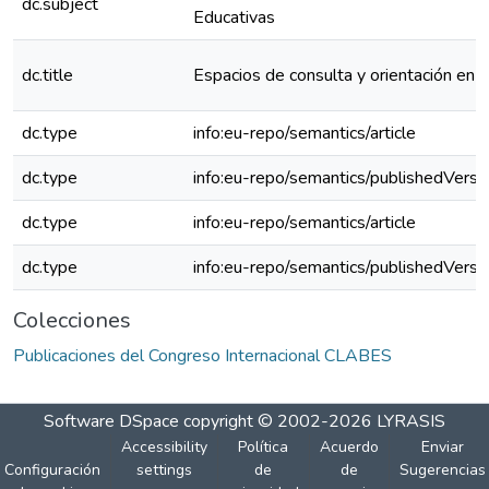
dc.subject
Educativas
dc.title
Espacios de consulta y orientación en
dc.type
info:eu-repo/semantics/article
dc.type
info:eu-repo/semantics/publishedVersi
dc.type
info:eu-repo/semantics/article
dc.type
info:eu-repo/semantics/publishedVersi
Colecciones
Publicaciones del Congreso Internacional CLABES
Software DSpace
copyright © 2002-2026
LYRASIS
Accessibility
Política
Acuerdo
Enviar
Configuración
settings
de
de
Sugerencias