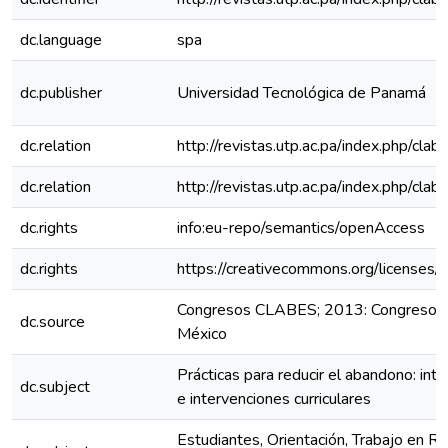
dc.language
spa
dc.publisher
Universidad Tecnológica de Panamá
dc.relation
http://revistas.utp.ac.pa/index.php/cla
dc.relation
http://revistas.utp.ac.pa/index.php/cla
dc.rights
info:eu-repo/semantics/openAccess
dc.rights
https://creativecommons.org/licenses/
Congresos CLABES; 2013: Congreso C
dc.source
México
Prácticas para reducir el abandono: inte
dc.subject
e intervenciones curriculares
Estudiantes, Orientación, Trabajo en Re