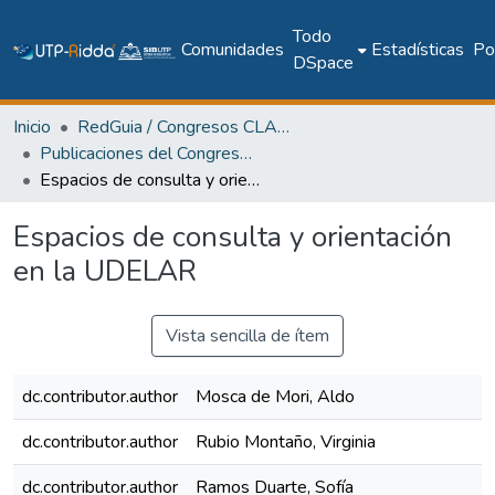
Todo
Comunidades
Estadísticas
Pol
DSpace
Inicio
RedGuia / Congresos CLABES
Publicaciones del Congreso Internacional CLABES
Espacios de consulta y orientación en la UDELAR
Espacios de consulta y orientación
en la UDELAR
Vista sencilla de ítem
dc.contributor.author
Mosca de Mori, Aldo
dc.contributor.author
Rubio Montaño, Virginia
dc.contributor.author
Ramos Duarte, Sofía