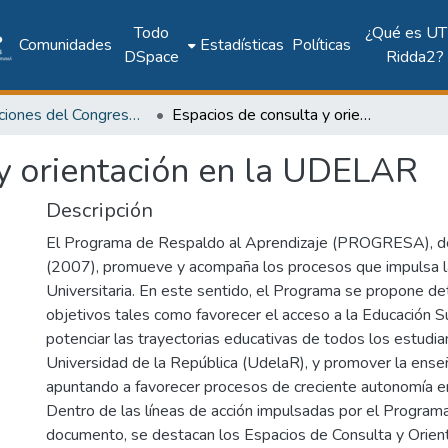
Todo
¿Qué es UT
Comunidades
Estadísticas
Políticas
DSpace
Ridda2?
Publicaciones del Congreso Internacional CLABES
Espacios de consulta y orientación en la UDELAR
 y orientación en la UDELAR
Descripción
El Programa de Respaldo al Aprendizaje (PROGRESA), de
(2007), promueve y acompaña los procesos que impulsa 
Universitaria. En este sentido, el Programa se propone d
objetivos tales como favorecer el acceso a la Educación S
potenciar las trayectorias educativas de todos los estudia
Universidad de la República (UdelaR), y promover la ense
apuntando a favorecer procesos de creciente autonomía en
Dentro de las líneas de acción impulsadas por el Programa
documento, se destacan los Espacios de Consulta y Orien