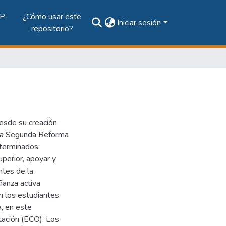
P-
¿Cómo usar este
Iniciar sesión
repositorio?
sde su creación
la Segunda Reforma
eterminados
uperior, apoyar y
ntes de la
ñanza activa
 los estudiantes.
, en este
tación (ECO). Los