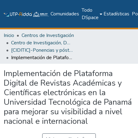
Todo
Comunidades
Estadísticas
Pol
DSpace
Inicio
Centros de Investigación
Centro de Investigación, Desarrollo e Innovación en TIC
[CIDITIC]-Ponencias y pósteres
Implementación de Plataforma Digital de Revistas Académicas y Científicas electrónicas en la Universidad Tecnológica de Panamá para mejorar su visibilidad a nivel nacional e internacional
Implementación de Plataforma
Digital de Revistas Académicas y
Científicas electrónicas en la
Universidad Tecnológica de Panamá
para mejorar su visibilidad a nivel
nacional e internacional