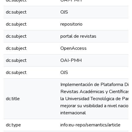
dc.subject
OAI-PMH
dc.subject
OJS
dc.subject
repositorio
dc.subject
portal de revistas
dc.subject
OpenAccess
dc.subject
OAI-PMH
dc.subject
OJS
Implementación de Plataforma Digi
Revistas Académicas y Científicas 
dc.title
la Universidad Tecnológica de Pan
mejorar su visibilidad a nivel nacion
internacional
dc.type
info:eu-repo/semantics/article