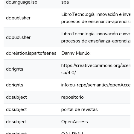
dc.language.iso
spa
Libro:Tecnología, innovación e inves
dc.publisher
procesos de enseñanza-aprendizaj
Libro:Tecnología, innovación e inves
dc.publisher
procesos de enseñanza-aprendizaj
dc.relation.ispartofseries
Danny Murillo;
https://creativecommons.org/licen
dc.rights
sa/4.0/
dc.rights
info:eu-repo/semantics/openAcces
dc.subject
repositorio
dc.subject
portal de revistas
dc.subject
OpenAccess