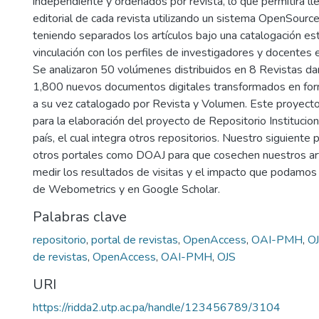
independiente y ordenados por revista, lo que permitirá ll
editorial de cada revista utilizando un sistema OpenSourc
teniendo separados los artículos bajo una catalogación es
vinculación con los perfiles de investigadores y docentes 
Se analizaron 50 volúmenes distribuidos en 8 Revistas d
1,800 nuevos documentos digitales transformados en f
a su vez catalogado por Revista y Volumen. Este proyecto
para la elaboración del proyecto de Repositorio Institucion
país, el cual integra otros repositorios. Nuestro siguiente 
otros portales como DOAJ para que cosechen nuestros ar
medir los resultados de visitas y el impacto que podamos 
de Webometrics y en Google Scholar.
Palabras clave
repositorio
,
portal de revistas
,
OpenAccess
,
OAI-PMH
,
O
de revistas
,
OpenAccess
,
OAI-PMH
,
OJS
URI
https://ridda2.utp.ac.pa/handle/123456789/3104