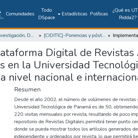
Todo
¿Qué es UT
Comunidades
Estadísticas
Políticas
DSpace
Ridda2?
Centro de Investigación, Desarrollo e Innovación en TIC
[CIDITIC]-Ponencias y pósteres
ataforma Digital de Revistas
cas en la Universidad Tecnoló
 a nivel nacional e internacion
Resumen
Desde el año 2002, el número de volúmenes de revistas 
Universidad Tecnológica de Panamá es de 50, obteniend
220 visitas mensuales por revista, resultando de poco imp
repositorio de Revistas Digitales permitirá tener punto cen
donde se pueda mostrar todos los artículos generados d
independiente y ordenados por revista, lo que permitirá ll