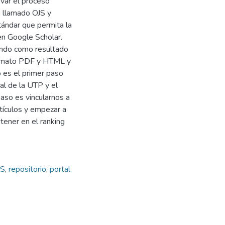
evar el proceso
e llamado OJS y
tándar que permita la
en Google Scholar.
ando como resultado
ormato PDF y HTML y
 es el primer paso
al de la UTP y el
paso es vincularnos a
tículos y empezar a
tener en el ranking
JS
,
repositorio
,
portal