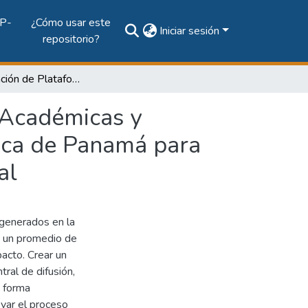
P-
¿Cómo usar este
Iniciar sesión
repositorio?
Implementación de Plataforma Digital de Revistas Académicas y Científicas electrónicas en la Universidad Tecnológica de Panamá para mejorar su visibilidad a nivel nacional e internacional
 Académicas y
gica de Panamá para
al
generados en la
o un promedio de
acto. Crear un
tral de difusión,
e forma
evar el proceso