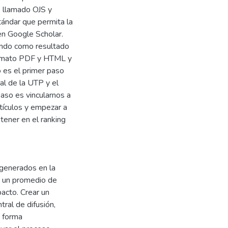
e llamado OJS y
tándar que permita la
en Google Scholar.
ando como resultado
ormato PDF y HTML y
 es el primer paso
al de la UTP y el
paso es vincularnos a
tículos y empezar a
tener en el ranking
generados en la
o un promedio de
acto. Crear un
tral de difusión,
e forma