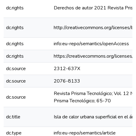
dc.rights
Derechos de autor 2021 Revista Prism
dc.rights
http://creativecommons.org/licenses/b
dc.rights
info:eu-repo/semantics/openAccess
dc.rights
https://creativecommons.org/licenses/
dc.source
2312-637X
dc.source
2076-8133
Revista Prisma Tecnológico; Vol. 12 N
dc.source
Prisma Tecnológico; 65-70
dc.title
Isla de calor urbana superficial en el á
dc.type
info:eu-repo/semantics/article