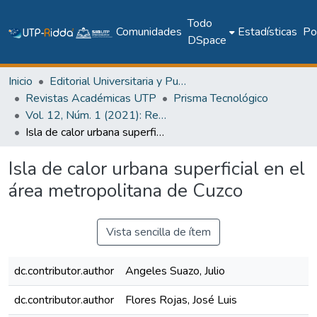
Todo
Comunidades
Estadísticas
Pol
DSpace
Inicio
Editorial Universitaria y Publicaciones Seriadas
Revistas Académicas UTP
Prisma Tecnológico
Vol. 12, Núm. 1 (2021): Revista Prisma Tecnológico
Isla de calor urbana superficial en el área metropolitana de Cuzco
Isla de calor urbana superficial en el
área metropolitana de Cuzco
Vista sencilla de ítem
dc.contributor.author
Angeles Suazo, Julio
dc.contributor.author
Flores Rojas, José Luis