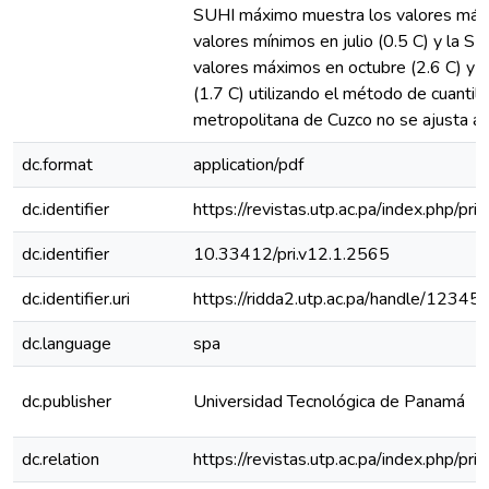
SUHI máximo muestra los valores máxi
valores mínimos en julio (0.5 C) y la S
valores máximos en octubre (2.6 C) y 
(1.7 C) utilizando el método de cuantile
metropolitana de Cuzco no se ajusta a 
dc.format
application/pdf
dc.identifier
https://revistas.utp.ac.pa/index.php/pr
dc.identifier
10.33412/pri.v12.1.2565
dc.identifier.uri
https://ridda2.utp.ac.pa/handle/123
dc.language
spa
dc.publisher
Universidad Tecnológica de Panamá
dc.relation
https://revistas.utp.ac.pa/index.php/p