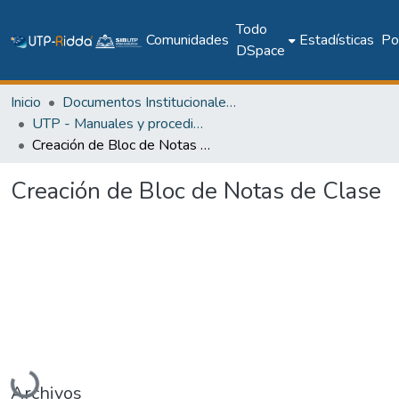
Todo
Comunidades
Estadísticas
Pol
DSpace
Inicio
Documentos Institucionales y Memoria Universitaria
UTP - Manuales y procedimientos
Creación de Bloc de Notas de Clase
Creación de Bloc de Notas de Clase
Cargando...
Archivos