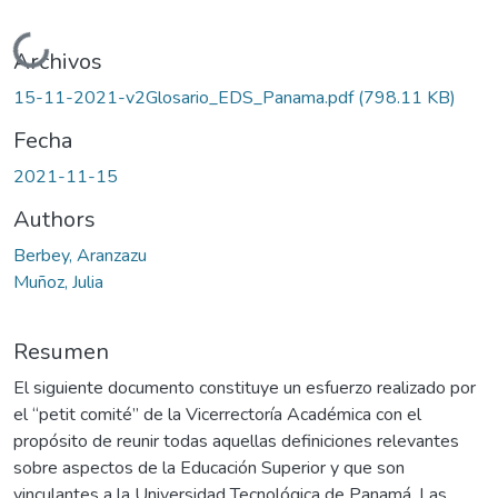
Cargando...
Archivos
15-11-2021-v2Glosario_EDS_Panama.pdf
(798.11 KB)
Fecha
2021-11-15
Authors
Berbey, Aranzazu
Muñoz, Julia
Resumen
El siguiente documento constituye un esfuerzo realizado por
el “petit comité” de la Vicerrectoría Académica con el
propósito de reunir todas aquellas definiciones relevantes
sobre aspectos de la Educación Superior y que son
vinculantes a la Universidad Tecnológica de Panamá. Las