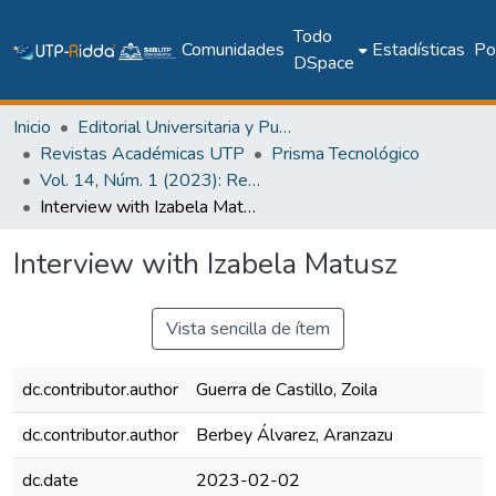
Todo
Comunidades
Estadísticas
Pol
DSpace
Inicio
Editorial Universitaria y Publicaciones Seriadas
Revistas Académicas UTP
Prisma Tecnológico
Vol. 14, Núm. 1 (2023): Revista Prisma Tecnológico
Interview with Izabela Matusz
Interview with Izabela Matusz
Vista sencilla de ítem
dc.contributor.author
Guerra de Castillo, Zoila
dc.contributor.author
Berbey Álvarez, Aranzazu
dc.date
2023-02-02