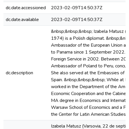
dc.date.accessioned
2023-02-09T14:50:37Z
dc.date.available
2023-02-09T14:50:37Z
&nbsp;&nbsp;&nbsp; Izabela Matusz 
1974) is a Polish diplomat. &nbsp;&nb
Ambassador of the European Union an
to Panama since 1 September 2022. Sh
Foreign Service in 2002. Between 201
Ambassador of Poland to Peru, concurre
dc.description
She also served at the Embassies of P
Spain. &nbsp;&nbsp;&nbsp; While at H
worked in the Department of the Amer
Economic Cooperation and the Cabinet o
MA degree in Economics and Internati
Warsaw School of Economics and a Po
the Center for Latin American Studies 
Izabela Matusz (Varsovia, 22 de sept