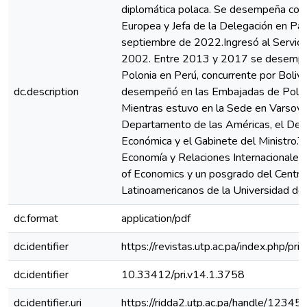
diplomática polaca. Se desempeña com
Europea y Jefa de la Delegación en P
septiembre de 2022.Ingresó al Servicio
2002. Entre 2013 y 2017 se desemp
Polonia en Perú, concurrente por Boliv
dc.description
desempeñó en las Embajadas de Poloni
Mientras estuvo en la Sede en Varsovia
Departamento de las Américas, el De
Económica y el Gabinete del Ministro.T
Economía y Relaciones Internacionales
of Economics y un posgrado del Centro
Latinoamericanos de la Universidad de 
dc.format
application/pdf
dc.identifier
https://revistas.utp.ac.pa/index.php/pr
dc.identifier
10.33412/pri.v14.1.3758
dc.identifier.uri
https://ridda2.utp.ac.pa/handle/123