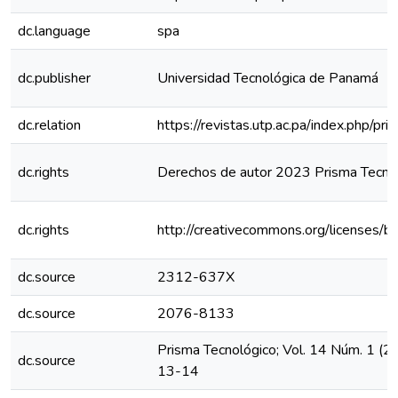
dc.language
spa
dc.publisher
Universidad Tecnológica de Panamá
dc.relation
https://revistas.utp.ac.pa/index.php/p
dc.rights
Derechos de autor 2023 Prisma Tecno
dc.rights
http://creativecommons.org/licenses/b
dc.source
2312-637X
dc.source
2076-8133
Prisma Tecnológico; Vol. 14 Núm. 1 (2
dc.source
13-14