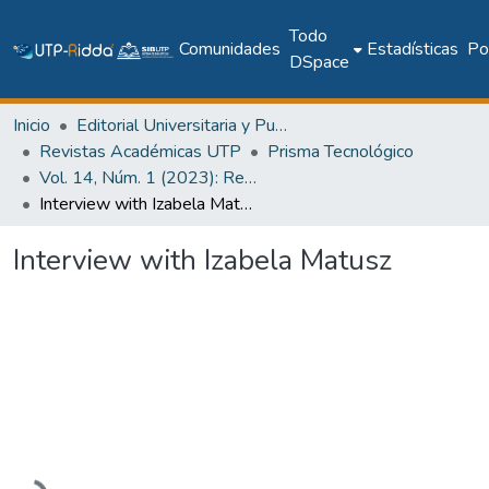
Todo
Comunidades
Estadísticas
Pol
DSpace
Inicio
Editorial Universitaria y Publicaciones Seriadas
Revistas Académicas UTP
Prisma Tecnológico
Vol. 14, Núm. 1 (2023): Revista Prisma Tecnológico
Interview with Izabela Matusz
Interview with Izabela Matusz
Cargando...