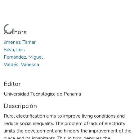
Cargando...
Authors
Jimenez, Tamar
Silva, Luis
Fernández, Miguel
Valdés, Vanessa
Editor
Universidad Tecnológica de Panamá
Descripción
Rural electrification aims to improve living conditions and
reduce social inequality. The problem of lack of electricity
limits the development and hinders the improvement of the
place and its inhabitants. This, in turn, deprives the