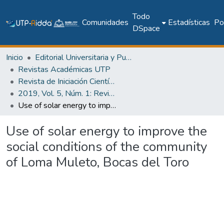
Todo
Comunidades
Estadísticas
Pol
DSpace
Inicio
Editorial Universitaria y Publicaciones Seriadas
Revistas Académicas UTP
Revista de Iniciación Científica
2019, Vol. 5, Núm. 1: Revista de Iniciación Científica
Use of solar energy to improve the social conditions of the community of Loma Muleto, Bocas del Toro
Use of solar energy to improve the
social conditions of the community
of Loma Muleto, Bocas del Toro