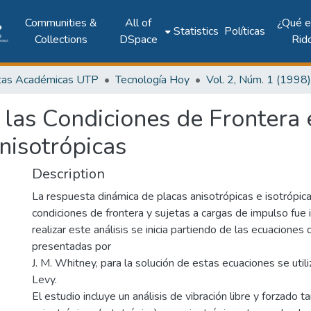
Communities &
All of
¿Qué 
Statistics
Políticas
Collections
DSpace
Rid
tas Académicas UTP
Tecnología Hoy
e las Condiciones de Frontera
nisotrópicas
Description
La respuesta dinámica de placas anisotrópicas e isotrópic
condiciones de frontera y sujetas a cargas de impulso fue 
realizar este análisis se inicia partiendo de las ecuacione
presentadas por
J. M. Whitney, para la solución de estas ecuaciones se uti
Levy.
El estudio incluye un análisis de vibración libre y forzado t