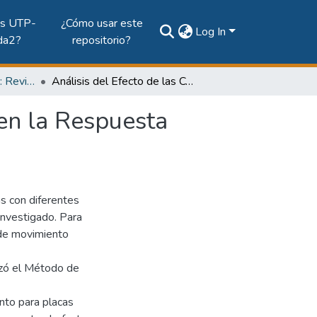
es UTP-
¿Cómo usar este
Log In
da2?
repositorio?
Vol. 2, Núm. 1 (1998): Revista Tecnología Hoy
Análisis del Efecto de las Condiciones de Frontera en la Respuesta Dinámica de Placas Anisotrópicas
 en la Respuesta
as con diferentes
investigado. Para
s de movimiento
lizó el Método de
anto para placas