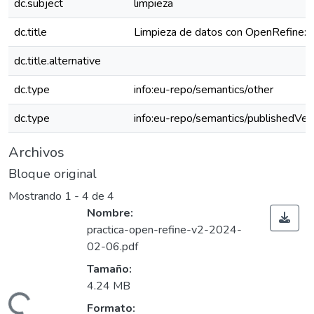
dc.subject
limpieza
dc.title
Limpieza de datos con OpenRefine: G
dc.title.alternative
dc.type
info:eu-repo/semantics/other
dc.type
info:eu-repo/semantics/publishedVer
Archivos
Bloque original
Mostrando
1 - 4 de 4
Nombre:
practica-open-refine-v2-2024-
02-06.pdf
Tamaño:
4.24 MB
ando...
Formato: