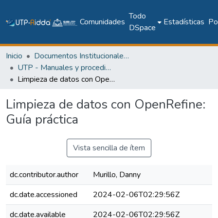
Todo
Comunidades
Estadísticas
Pol
DSpace
Inicio
Documentos Institucionales y Memoria Universitaria
UTP - Manuales y procedimientos
Limpieza de datos con OpenRefine: Guía práctica
Limpieza de datos con OpenRefine:
Guía práctica
Vista sencilla de ítem
dc.contributor.author
Murillo, Danny
dc.date.accessioned
2024-02-06T02:29:56Z
dc.date.available
2024-02-06T02:29:56Z