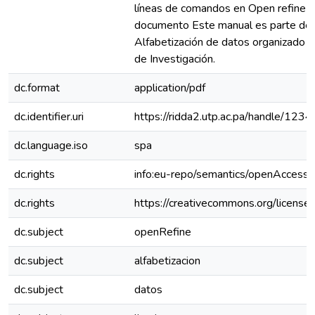
líneas de comandos en Open refine E
documento Este manual es parte del
Alfabetización de datos organizado po
de Investigación.
dc.format
application/pdf
dc.identifier.uri
https://ridda2.utp.ac.pa/handle/1
dc.language.iso
spa
dc.rights
info:eu-repo/semantics/openAccess
dc.rights
https://creativecommons.org/license
dc.subject
openRefine
dc.subject
alfabetizacion
dc.subject
datos