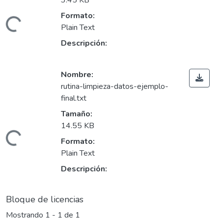
3.45 KB
Formato:
ando...
Plain Text
Descripción:
Nombre:
rutina-limpieza-datos-ejemplo-
final.txt
Tamaño:
14.55 KB
ando...
Formato:
Plain Text
Descripción:
Bloque de licencias
Mostrando
1 - 1 de 1