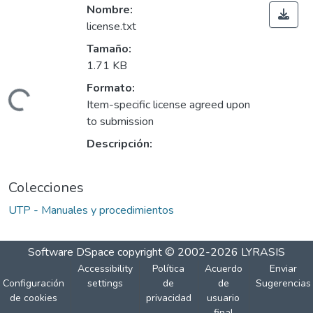
Nombre:
license.txt
Tamaño:
1.71 KB
Formato:
ando...
Item-specific license agreed upon
to submission
Descripción:
Colecciones
UTP - Manuales y procedimientos
Software DSpace
copyright © 2002-2026
LYRASIS
Accessibility
Política
Acuerdo
Enviar
Configuración
settings
de
de
Sugerencias
de cookies
privacidad
usuario
final