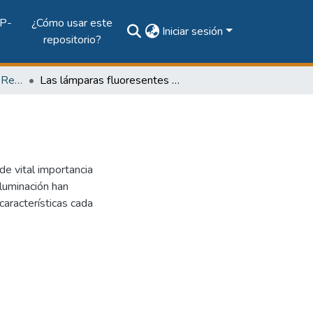
P-
¿Cómo usar este
Iniciar sesión
repositorio?
Vol. 17, Núm. 1 (2009): Revista EL TECNOLÓGICO
Las lámparas fluoresentes compactas
 de vital importancia
iluminación han
aracterísticas cada