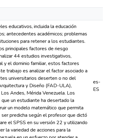
s educativos, incluida la educación
cos; antecedentes académicos; problemas
tituciones para retener a los estudiantes.
s principales factores de riesgo
nalizar 44 estudios investigativos,
y el dominio familiar, estos factores
 trabajo es analizar el factor asociado a
ntes universitarios deserten o no del
es-
e Arquitectura y Diseño (FAD-ULA),
ES
e Los Andes, Mérida Venezuela. Los
a que un estudiante ha desertado la
struir un modelo matemático que permita
 ser predicha según el profesor que dictó
are el SPSS en su versión 22 y utilizando
er la variedad de acciones para la
nezuela en un esfuerzo por atender a