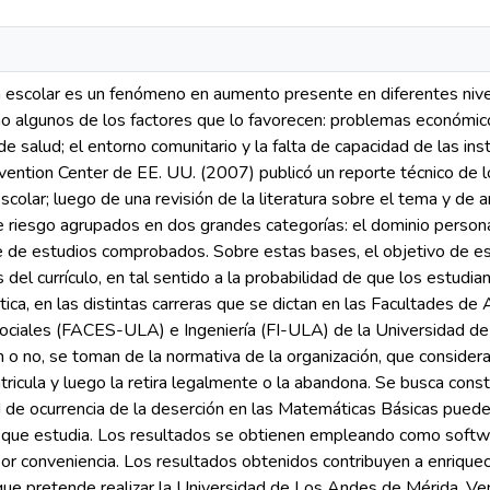
 escolar es un fenómeno en aumento presente en diferentes nivele
mo algunos de los factores que lo favorecen: problemas económi
de salud; el entorno comunitario y la falta de capacidad de las ins
ention Center de EE. UU. (2007) publicó un reporte técnico de lo
colar; luego de una revisión de la literatura sobre el tema y de a
riesgo agrupados en dos grandes categorías: el dominio personal 
e de estudios comprobados. Sobre estas bases, el objetivo de este
 del currículo, en tal sentido a la probabilidad de que los estudia
ca, en las distintas carreras que se dictan en las Facultades d
ociales (FACES-ULA) e Ingeniería (FI-ULA) de la Universidad d
o no, se toman de la normativa de la organización, que consider
tricula y luego la retira legalmente o la abandona. Se busca con
ad de ocurrencia de la deserción en las Matemáticas Básicas puede
ra que estudia. Los resultados se obtienen empleando como softw
or conveniencia. Los resultados obtenidos contribuyen a enriquec
ue pretende realizar la Universidad de Los Andes de Mérida, Ve