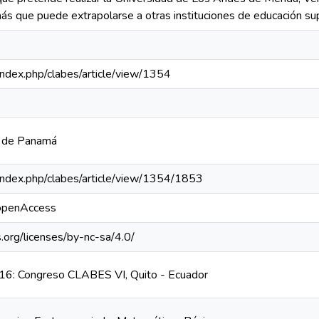
ás que puede extrapolarse a otras instituciones de educación sup
a/index.php/clabes/article/view/1354
a de Panamá
a/index.php/clabes/article/view/1354/1853
/openAccess
.org/licenses/by-nc-sa/4.0/
6: Congreso CLABES VI, Quito - Ecuador