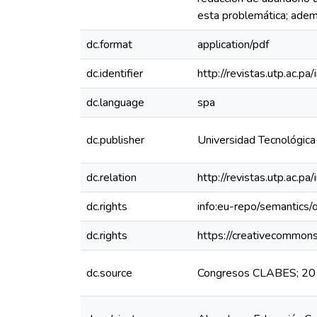
esta problemática; adem
dc.format
application/pdf
dc.identifier
http://revistas.utp.ac.p
dc.language
spa
dc.publisher
Universidad Tecnológic
dc.relation
http://revistas.utp.ac.p
dc.rights
info:eu-repo/semantics
dc.rights
https://creativecommons
dc.source
Congresos CLABES; 201