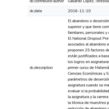
dc.contributor.author
Gallardo López, Teresita
dc.date
2016-11-10
El abandono o deserción
superior y que tiene co
familiares, personales y 
El National Dropout Prev
asociados al abandono es
proponen 25 factores de 
están justificados a bas
los logros en asignaturas
dc.description
primer curso de Matemáti
Ciencias Económicas y S
parámetros de deserción 
asignatura cuando se ma
evaluar si la probabilid
la asignatura y la carre
la técnica de muestreo p
reducción de abandono q