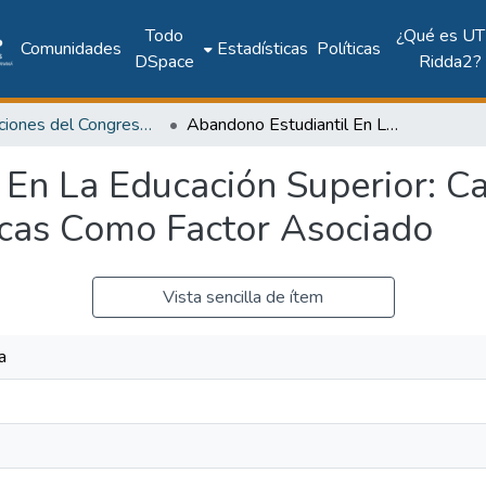
Todo
¿Qué es UT
Comunidades
Estadísticas
Políticas
DSpace
Ridda2?
Publicaciones del Congreso Internacional CLABES
Abandono Estudiantil En La Educación Superior: Caso De Estudio Sobre Las Matemáticas Básicas Como Factor Asociado
 En La Educación Superior: C
cas Como Factor Asociado
Vista sencilla de ítem
a