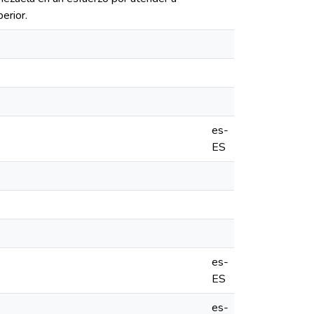
erior.
es-
ES
es-
ES
es-