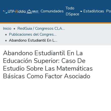
Todo
Comunidades
Estadísticas
Pol
DSpace
Inicio
RedGuia / Congresos CLABES
Publicaciones del Congreso Internacional CLABES
Abandono Estudiantil En La Educación Superior: Caso De Estudio Sobre Las Matemáticas Básicas Como Factor Asociado
Abandono Estudiantil En La
Educación Superior: Caso De
Estudio Sobre Las Matemáticas
Básicas Como Factor Asociado