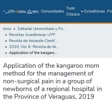
Todo
Comunidades
Estadísticas
Pol
DSpace
Inicio
Editorial Universitaria y Publicaciones Seriadas
Revistas Académicas UTP
Revista de Iniciación Científica
2020, Vol. 6: Revista de Iniciación Científica, Edición Especial
Application of the kangaroo mom method for the management of non-surgical pain in a group of newborns of a regional hospital in the Province of Veraguas, 2019
Application of the kangaroo mom
method for the management of
non-surgical pain in a group of
newborns of a regional hospital in
the Province of Veraguas, 2019