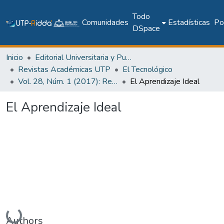
Todo
Comunidades
Estadísticas
Pol
DSpace
Inicio
Editorial Universitaria y Publicaciones Seriadas
Revistas Académicas UTP
El Tecnológico
Vol. 28, Núm. 1 (2017): Revista EL TECNOLÓGICO
El Aprendizaje Ideal
El Aprendizaje Ideal
Cargando...
Authors