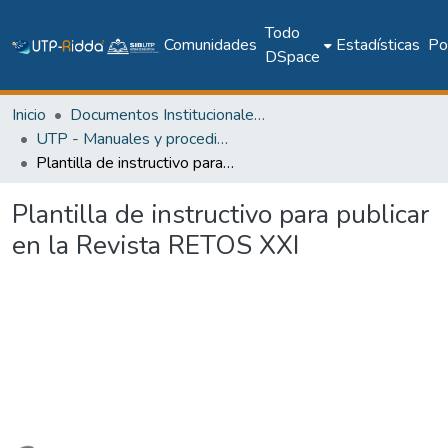
Todo
Comunidades
Estadísticas
Pol
DSpace
Inicio
Documentos Institucionales y Memoria Universitaria
UTP - Manuales y procedimientos
Plantilla de instructivo para publicar en la Revista RETOS XXI
Plantilla de instructivo para publicar
en la Revista RETOS XXI