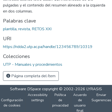
pulgadas y el contenido del resumen alineado a la izquierda
en dos columnas.
Palabras clave
plantilla
,
revista
,
RETOS XXI
URI
https://ridda2.utp.ac.pa/handle/123456789/10319
Colecciones
UTP - Manuales y procedimientos
Página completa del ítem
Software DSpace
copyright © 2002-2026
LYRASIS
Accessibility
Política
Acuerdo
Enviar
Configuración
settings
de
de
Sugerencias
de cookies
privacidad
usuario
final