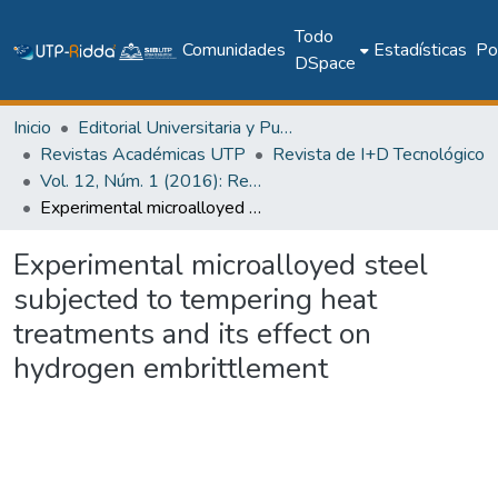
Todo
Comunidades
Estadísticas
Pol
DSpace
Inicio
Editorial Universitaria y Publicaciones Seriadas
Revistas Académicas UTP
Revista de I+D Tecnológico
Vol. 12, Núm. 1 (2016): Revista I+D Tecnológico
Experimental microalloyed steel subjected to tempering heat treatments and its effect on hydrogen embrittlement
Experimental microalloyed steel
subjected to tempering heat
treatments and its effect on
hydrogen embrittlement