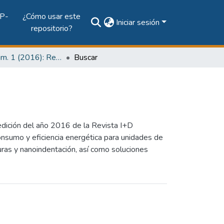
P-
¿Cómo usar este
Iniciar sesión
repositorio?
Vol. 12, Núm. 1 (2016): Revista I+D Tecnológico
Buscar
edición del año 2016 de la Revista I+D
onsumo y eficiencia energética para unidades de
turas y nanoindentación, así como soluciones