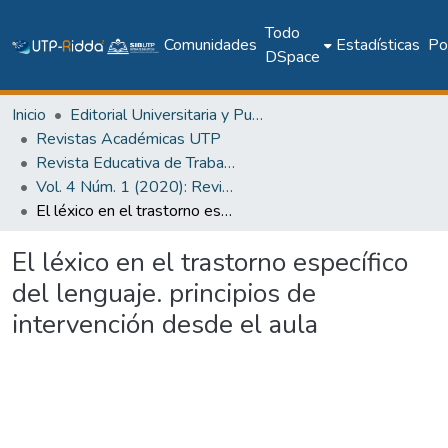
Todo
Comunidades
Estadísticas
Pol
DSpace
Inicio
Editorial Universitaria y Publicaciones Seriadas
Revistas Académicas UTP
Revista Educativa de Trabajos Orientados al Siglo XXI (RETOS XXI)
Vol. 4 Núm. 1 (2020): Revista RETOS XXI - Discapacidad y Educación
El léxico en el trastorno específico del lenguaje. principios de intervención desde el aula
El léxico en el trastorno específico
del lenguaje. principios de
intervención desde el aula